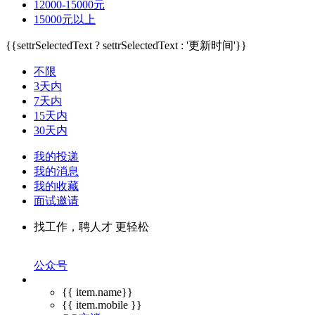
12000-15000元
15000元以上
{{settrSelectedText ? settrSelectedText : '更新时间'}}
不限
3天内
7天内
15天内
30天内
我的投递
我的消息
我的收藏
面试邀请
找工作，聘人才 更轻松
公众号
{{ item.name}}
{{ item.mobile }}