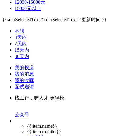
12000-15000元
15000元以上
{{settrSelectedText ? settrSelectedText : '更新时间'}}
不限
3天内
7天内
15天内
30天内
我的投递
我的消息
我的收藏
面试邀请
找工作，聘人才 更轻松
公众号
{{ item.name}}
{{ item.mobile }}