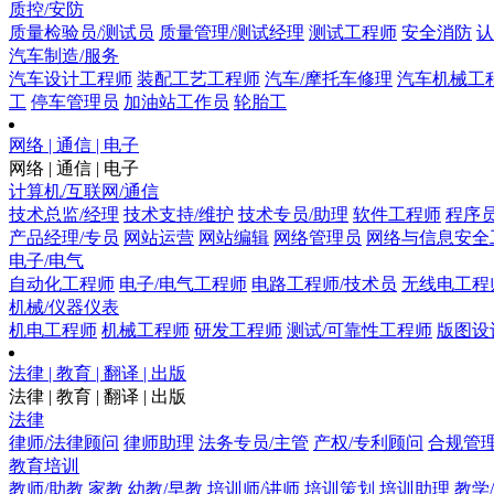
质控/安防
质量检验员/测试员
质量管理/测试经理
测试工程师
安全消防
认
汽车制造/服务
汽车设计工程师
装配工艺工程师
汽车/摩托车修理
汽车机械工
工
停车管理员
加油站工作员
轮胎工
网络 | 通信 | 电子
网络 | 通信 | 电子
计算机/互联网/通信
技术总监/经理
技术支持/维护
技术专员/助理
软件工程师
程序
产品经理/专员
网站运营
网站编辑
网络管理员
网络与信息安全
电子/电气
自动化工程师
电子/电气工程师
电路工程师/技术员
无线电工程
机械/仪器仪表
机电工程师
机械工程师
研发工程师
测试/可靠性工程师
版图设
法律 | 教育 | 翻译 | 出版
法律 | 教育 | 翻译 | 出版
法律
律师/法律顾问
律师助理
法务专员/主管
产权/专利顾问
合规管
教育培训
教师/助教
家教
幼教/早教
培训师/讲师
培训策划
培训助理
教学