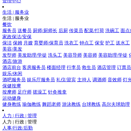
管理中心
生活 | 服务业
生活 | 服务业
餐饮
服务员
送餐员
厨师/厨师长
后厨
传菜员
配菜/打荷
洗碗工
面点
家政保洁/安保
保洁
保姆
月嫂
育婴师/保育员
洗衣工
钟点工
保安
护工
送水工
美容/美发
发型师
美发助理/学徒
洗头工
美容导师
美容师
美容助理/学徒
酒店/旅游
酒店前台
客房服务员
楼面经理
行李员
救生员
酒店管理
订票员
娱乐/休闲
酒吧服务员
娱乐厅服务员
礼仪/迎宾
主持人
调酒师
音效师
灯
保健按摩
按摩师
足疗师
搓澡工
针灸推拿
运动健身
健身教练
瑜伽教练
舞蹈老师
游泳教练
台球教练
高尔夫球助理
人力 | 行政 | 管理
人力 | 行政 | 管理
人事/行政/后勤