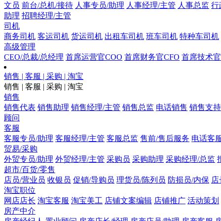
文员
前台/总机/接待
人事专员/助理
人事经理/主管
人事总监
行
助理
招聘经理/主管
司机
商务司机
客运司机
货运司机
出租车司机
班车司机
特种车司机
高级管理
CEO/总裁/总经理
首席运营官COO
首席财务官CFO
首席技术官
销售 | 客服 | 采购 | 淘宝
销售 | 客服 | 采购 | 淘宝
销售
销售代表
销售助理
销售经理/主管
销售总监
电话销售
销售支持
顾问
客服
客服专员/助理
客服经理/主管
客服总监
售前/售后服务
电话客
贸易/采购
外贸专员/助理
外贸经理/主管
采购员
采购助理
采购经理/总监
超市/百货/零售
店员/营业员
收银员
促销/导购员
理货员/陈列员
防损员/内保
店
淘宝职位
网店店长
淘宝客服
淘宝美工
店铺文案编辑
店铺推广
活动策划
房产中介