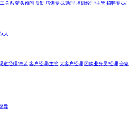
员工关系
猎头顾问
后勤
培训专员/助理
培训经理/主管
招聘专员/
伙人
渠道经理/总监
客户经理/主管
大客户经理
团购业务员/经理
会籍
督导