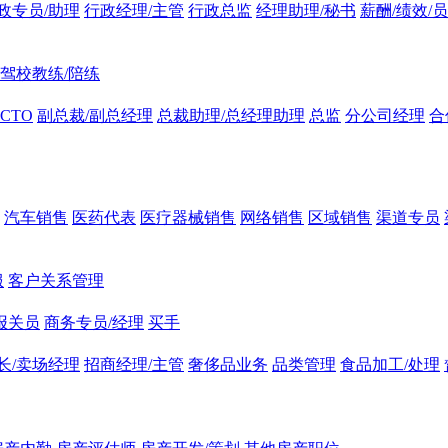
政专员/助理
行政经理/主管
行政总监
经理助理/秘书
薪酬/绩效/
驾校教练/陪练
CTO
副总裁/副总经理
总裁助理/总经理助理
总监
分公司经理
合
汽车销售
医药代表
医疗器械销售
网络销售
区域销售
渠道专员
服
客户关系管理
报关员
商务专员/经理
买手
长/卖场经理
招商经理/主管
奢侈品业务
品类管理
食品加工/处理