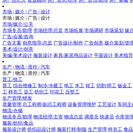
房产经纪人
置业顾问
房产店长/经理
房产店员/助理
房产客服
市场 | 媒介 | 广告 | 设计
市场 | 媒介 | 广告 | 设计
市场/媒介/公关
市场专员/助理
市场经理/总监
市场拓展
市场调研
市场策划
媒
广告/会展/咨询
广告文案
创意指导/总监
广告设计/制作
广告创意
媒介策划/管
美术/设计/创意
美编/美术设计
服装设计
家具/家居用品设计
平面设计
美术指导
生产 | 物流 | 质控 | 汽车
生产 | 物流 | 质控 | 汽车
普工/技工
普工
综合维修工
制冷/水暖工
电工
木工
钳工
切割/焊工
钣金工
工
样衣工
染工
纺织工
印花工
压熨工
生产管理/研发
质量管理
总工程师/副总工程师
设备管理维护
工艺设计
车间主
物流/仓储
物流专员/助理
物流经理/主管
物流总监
调度员
快递员
仓库管
服装/纺织/食品
服装设计师
纺织品设计师
服装打样/制版
生产管理
样衣工
食品