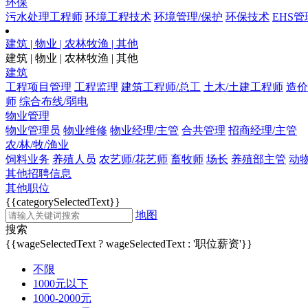
环保
污水处理工程师
环境工程技术
环境管理/保护
环保技术
EHS管
建筑 | 物业 | 农林牧渔 | 其他
建筑 | 物业 | 农林牧渔 | 其他
建筑
工程项目管理
工程监理
建筑工程师/总工
土木/土建工程师
造价
师
综合布线/弱电
物业管理
物业管理员
物业维修
物业经理/主管
合共管理
招商经理/主管
农/林/牧/渔业
饲料业务
养殖人员
农艺师/花艺师
畜牧师
场长
养殖部主管
动
其他招聘信息
其他职位
{{categorySelectedText}}
地图
搜索
{{wageSelectedText ? wageSelectedText : '职位薪资'}}
不限
1000元以下
1000-2000元