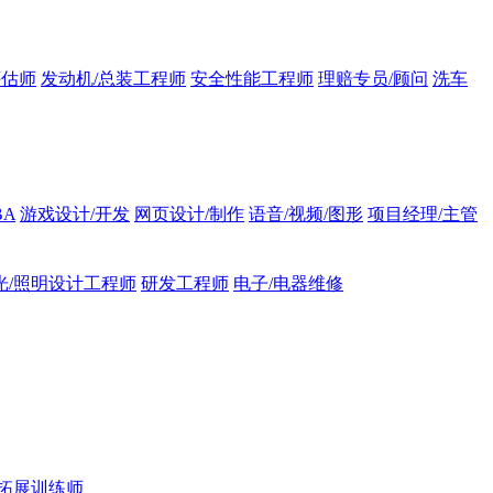
评估师
发动机/总装工程师
安全性能工程师
理赔专员/顾问
洗车
BA
游戏设计/开发
网页设计/制作
语音/视频/图形
项目经理/主管
光/照明设计工程师
研发工程师
电子/电器维修
拓展训练师