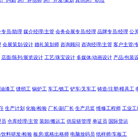
房产内勤
房产评估师
房产开发/策划
其他房产职位
介专员/助理
媒介经理/主管
会务会展专员/经理
品牌专员/经理
公
理
会展策划/设计
婚礼策划师
咨询顾问
咨询经理/主管
客户主管/
店面/陈列/展览设计
工艺/珠宝设计
多媒体/动画设计
产品/包装
油漆工
缝纫工
锅炉工
车工/铣工
铲车/叉车工
铸造/注塑/模具工
任
生产计划
化验/检验
厂长/副厂长
生产总监
维修工程师
工业工
理员
仓库经理/主管
装卸/搬运工
供应链管理
单证员
国际货运
/饮料研发/检验
板房/底格出格师
电脑放码员
纸样师/车板工