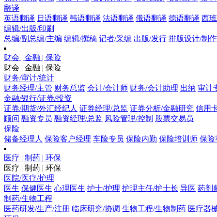
翻译
英语翻译
日语翻译
韩语翻译
法语翻译
俄语翻译
德语翻译
西班
编辑/出版/印刷
总编/副总编/主编
编辑/撰稿
记者/采编
出版/发行
排版设计/制作
财会 | 金融 | 保险
财会 | 金融 | 保险
财务/审计/统计
财务经理/主管
财务总监
会计/会计师
财务/会计助理
出纳
审计
金融/银行/证券/投资
证券/期货/外汇经纪人
证券经理/总监
证券分析/金融研究
信用卡
顾问
融资专员
融资经理/总监
风险管理/控制
股票交易员
保险
储备经理人
保险客户经理
车险专员
保险内勤
保险培训师
保险
医疗 | 制药 | 环保
医疗 | 制药 | 环保
医院/医疗/护理
医生
保健医生
心理医生
护士/护理
护理主任/护士长
导医
药剂
制药/生物工程
医药研发/生产/注册
临床研究/协调
生物工程/生物制药
医疗器械