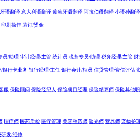
牙语翻译
意大利语翻译
葡萄牙语翻译
阿拉伯语翻译
小语种翻译
印刷操作
装订/烫金
专员/助理
审计经理/主管
统计员
税务专员/助理
税务经理/主管
财
/银行卡业务
银行经理/主任
银行会计/柜员
信贷管理/资信评估
客服
保险顾问
保险经纪人
保险项目经理
保险精算师
保险其他职
师
理疗师
医药质检
医疗管理
美容整形师
验光师
营养师
宠物护理
研发/维修