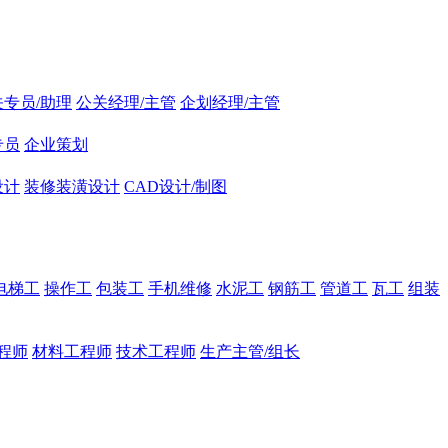
关专员/助理
公关经理/主管
企划经理/主管
专员
企业策划
设计
装修装潢设计
CAD设计/制图
电梯工
操作工
包装工
手机维修
水泥工
钢筋工
管道工
瓦工
组装
程师
材料工程师
技术工程师
生产主管/组长