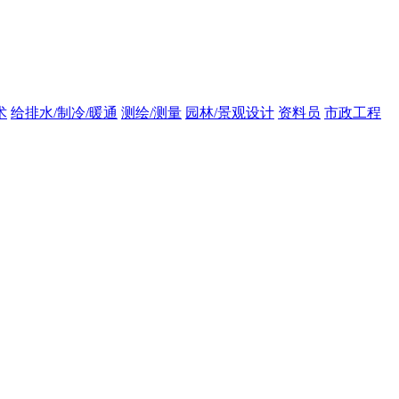
术
给排水/制冷/暖通
测绘/测量
园林/景观设计
资料员
市政工程