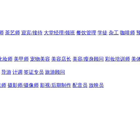
师
茶艺师
迎宾/接待
大堂经理/领班
餐饮管理
学徒
杂工
咖啡师
化妆师
美甲师
宠物美容
美容店长
美容/瘦身顾问
彩妆培训师
美
导游
计调
签证专员
旅游顾问
光师
摄影师/摄像师
影视/后期制作
配音员
放映员