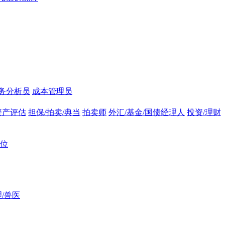
务分析员
成本管理员
资产评估
担保/拍卖/典当
拍卖师
外汇/基金/国债经理人
投资/理财
位
/兽医