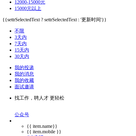
12000-15000元
15000元以上
{{settrSelectedText ? settrSelectedText : '更新时间'}}
不限
3天内
7天内
15天内
30天内
我的投递
我的消息
我的收藏
面试邀请
找工作，聘人才 更轻松
公众号
{{ item.name}}
{{ item.mobile }}